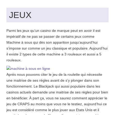
JEUX
Parmi les jeux qu’un casino de marque peut en avoir il est
impératif de ne pas se passer de certains jeux comme
Machine à sous qui dès son apparition jusqu’aujourd’hui
s’impose sur comme un jeu classique et populaire. Aujourd’hui
il existe 2 types de cette machine a 3 rouleaux et aussi a 5
rouleaux.
Après nous pouvons citer le jeu de la roulette qui nécessite
une maitrise de ses règles avant de s’y plonger dans son
fonctionnement. Le Blackjack qui aussi populaire dans les
casinos actuels demande une maitrise de ses règles pour bien
en bénéficier. À part ça, vous ne saurez comment apprécier le
jeu de CRAPS au moins que vous ne le testiez, aujourd’hui ce
jeu est considéré comme le plus jouer aux Etats Unis et il