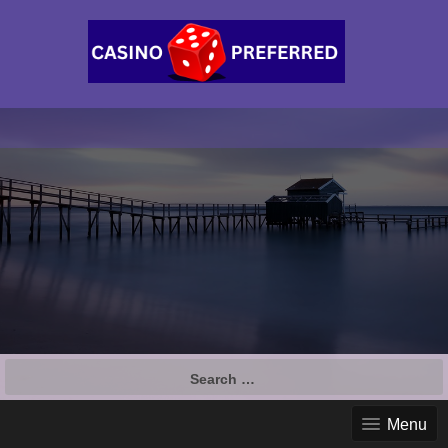
Search
for:
Menu